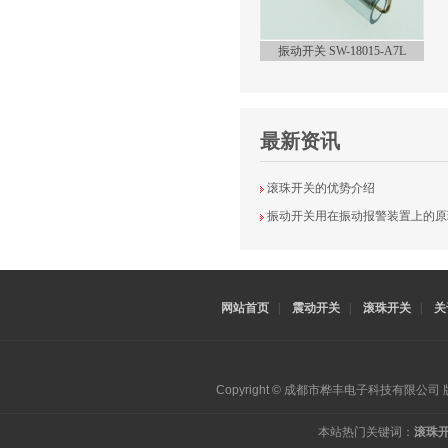
振动开关 SW-18015-A7L
最新资讯
滚珠开关的优势介绍
振动开关用在振动报警装置上的原
网站首页
|
震动开关
|
滚珠开关
|
关
Copyright © 成都市桦丰电子科技有限公
本站热门关键词：
滚珠