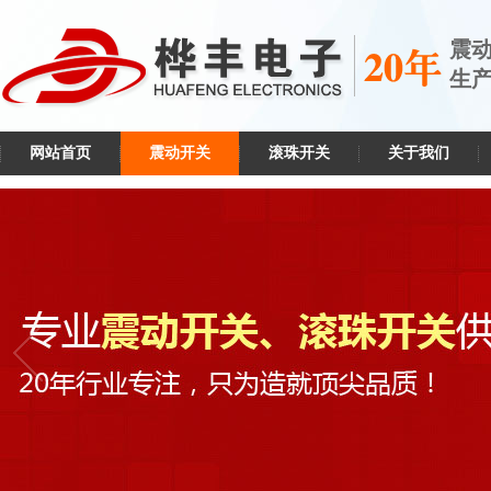
震
生
网站首页
震动开关
滚珠开关
关于我们