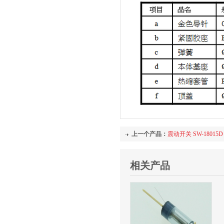
上一个产品：
震动开关 SW-18015D
相关产品