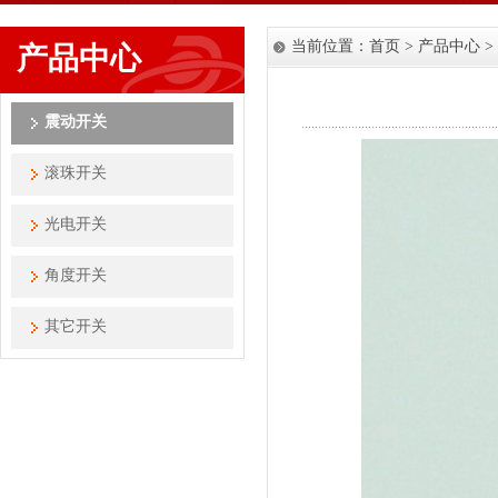
当前位置：
首页
>
产品中心
>
产品中心
震动开关
滚珠开关
光电开关
角度开关
其它开关