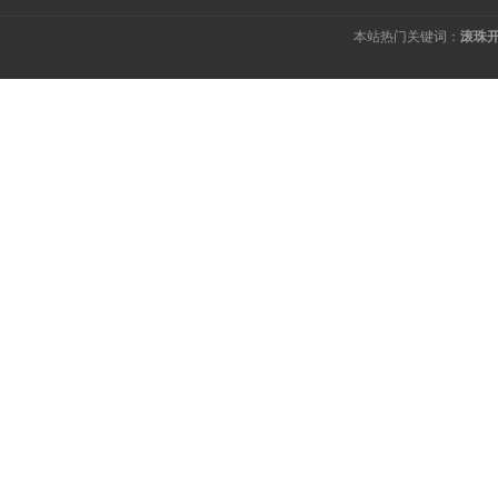
本站热门关键词：
滚珠