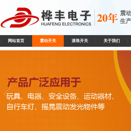
震
生
网站首页
震动开关
滚珠开关
关于我们