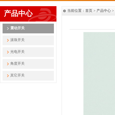
当前位置：
首页
>
产品中心
>
产品中心
震动开关
滚珠开关
光电开关
角度开关
其它开关