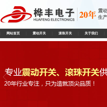
震
生
网站首页
震动开关
滚珠开关
关于我们