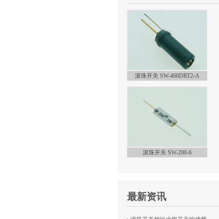
滚珠开关 SW-460DRT2-A
滚珠开关 SW-200-6
最新资讯